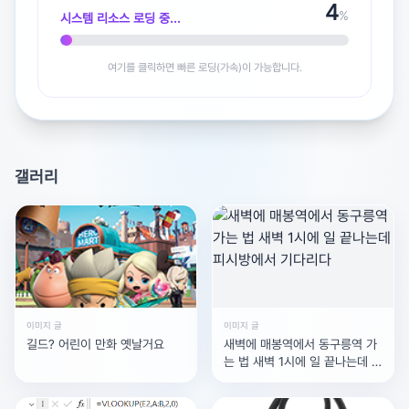
5
2026년 9월 출시 예정
%
시스템 리소스 로딩 중...
아이폰 18 프로 / 프로 맥스: 매년 정기적인 가을 이벤트에
서 공개될 예정입니다.
여기를 클릭하면 빠른 로딩(가속)이 가능합니다.
아이폰 폴드(가칭): 애플 최초의 폴더블 아이폰이 프로 모델
과 함께 9월에 공개될 것이라는 루머가 유력합니다.
2027년 봄 출시 예정
갤러리
아이폰 18 / 18e: 표준 모델과 보급형 모델은 프로 출시 약
6개월 뒤인 2027년 상반기로 연기될 전망입니다.
아이폰 에어 2세대: 초슬림 디자인의 에어 모델 역시 봄 시
즌 라인업에 포함될 것으로 예상됩니다.
이미지 글
이미지 글
길드? 어린이 만화 옛날거요
새벽에 매봉역에서 동구릉역 가
광고 [X]를 누르면 내용이 해제됩니다
는 법 새벽 1시에 일 끝나는데 피
시방에서 기다리다