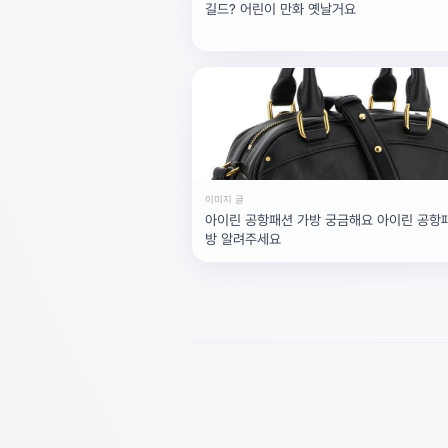
길드? 어린이 만화 옛날거요
이미지 글
아이린 공항패션 가방 궁금해요 아이린 공항
방 알려주세요