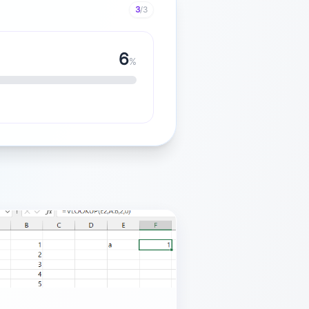
3
/3
7
%